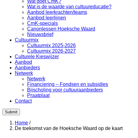
Wat doet CmK?
Wat is de waarde van cultuureducatie?
Aanbod leerkrachten/teams
Aanbod leerlijnen
CmK-specials
Canonlessen Hoeksche Waard
Nieuwsbrief
Cultuurmix
Cultuurmix 2025-2026
Cultuurmix 2026-2027
Culturele Kieswijzer
Aanbod
Aanbieders
Netwerk
Netwerk
Financiering – Fondsen en subsidies
Bijscholing voor cultuuraanbieders
Praatplaat
Contact
Submit
Home
/
De toekomst van de Hoeksche Waard op de kaart