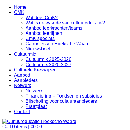
Home
CMK
Wat doet CmK?
Wat is de waarde van cultuureducatie?
Aanbod leerkrachten/teams
Aanbod leerlijnen
CmK-specials
Canonlessen Hoeksche Waard
Nieuwsbrief
Cultuurmix
Cultuurmix 2025-2026
Cultuurmix 2026-2027
Culturele Kieswijzer
Aanbod
Aanbieders
Netwerk
Netwerk
Financiering – Fondsen en subsidies
Bijscholing voor cultuuraanbieders
Praatplaat
Contact
Cart
0
items |
€
0.00