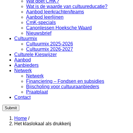
Wat doet CmK?
Wat is de waarde van cultuureducatie?
Aanbod leerkrachten/teams
Aanbod leerlijnen
CmK-specials
Canonlessen Hoeksche Waard
Nieuwsbrief
Cultuurmix
Cultuurmix 2025-2026
Cultuurmix 2026-2027
Culturele Kieswijzer
Aanbod
Aanbieders
Netwerk
Netwerk
Financiering – Fondsen en subsidies
Bijscholing voor cultuuraanbieders
Praatplaat
Contact
Submit
Home
/
Het klaslokaal als drukkerij