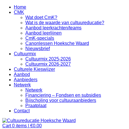
Home
CMK
Wat doet CmK?
Wat is de waarde van cultuureducatie?
Aanbod leerkrachten/teams
Aanbod leerlijnen
CmK-specials
Canonlessen Hoeksche Waard
Nieuwsbrief
Cultuurmix
Cultuurmix 2025-2026
Cultuurmix 2026-2027
Culturele Kieswijzer
Aanbod
Aanbieders
Netwerk
Netwerk
Financiering – Fondsen en subsidies
Bijscholing voor cultuuraanbieders
Praatplaat
Contact
Cart
0
items |
€
0.00